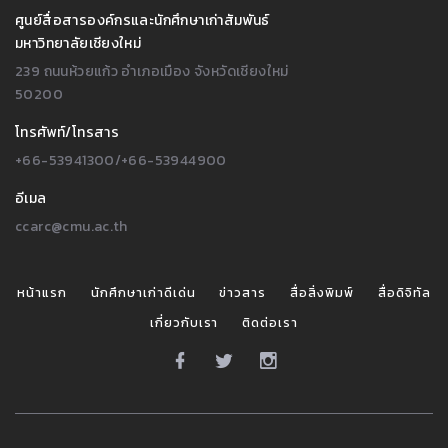
ศูนย์สื่อสารองค์กรและนักศึกษาเก่าสัมพันธ์
มหาวิทยาลัยเชียงใหม่
239 ถนนห้วยแก้ว อำเภอเมือง จังหวัดเชียงใหม่
50200
โทรศัพท์/โทรสาร
+66-53941300/+66-53944900
อีเมล
ccarc@cmu.ac.th
หน้าแรก
นักศึกษาเก่าดีเด่น
ข่าวสาร
สื่อสิ่งพิมพ์
สื่อดิจิทัล
เกี่ยวกับเรา
ติดต่อเรา